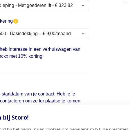
kering
 heb interesse in een verhuiswagen van
ckx met 10% korting!
 startdatum van je contract. Heb je je
d contacteren om ze ter plaatse te komen
bij Storo!
ord bij het gebruik van cookies om gegevens m.b.t. de prestaties 