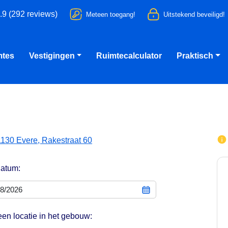
.9 (292 reviews)
Meteen toegang!
Uitstekend beveiligd!
mtes
Vestigingen
Ruimtecalculator
Praktisch
1130 Evere, Rakestraat 60
datum:
een locatie in het gebouw: