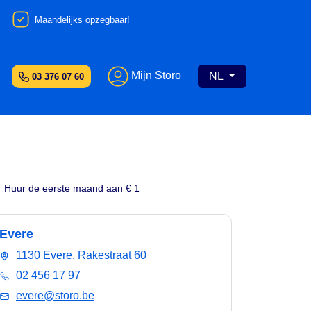
Maandelijks opzegbaar!
Mijn Storo
NL
03 376 07 60
Huur de eerste maand aan € 1
Evere
1130 Evere, Rakestraat 60
02 456 17 97
evere@storo.be