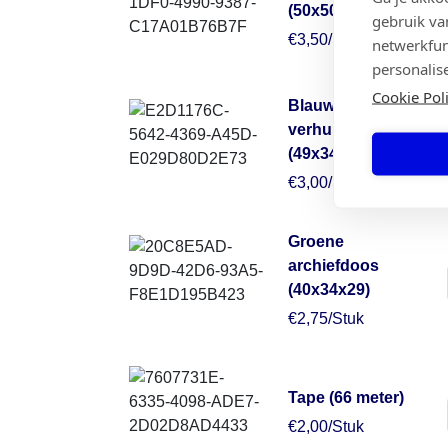
(50x50x30)
gebruik va
€3,50/Stuk
netwerkfun
personalis
Cookie Pol
Blauwe
verhuisdoos
(49x34x38)
€3,00/Stuk
Groene
archiefdoos
(40x34x29)
€2,75/Stuk
Tape (66 meter)
€2,00/Stuk