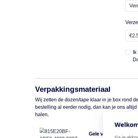
Verze
Ik
Do
Verpakkingsmateriaal
Wij zetten de dozen/tape klaar in je box rond de
bestelling al eerder nodig, dan kan je ons altij
halen.
Welkom 
Gele verhuisdoos
Ga je akko