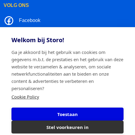
VOLG ONS
Facebook
LinkedIn
Welkom bij Storo!
Instagram
Ga je akkoord bij het gebruik van cookies om
gegevens m.b.t. de prestaties en het gebruik van deze
TikTok
website te verzamelen & analyseren, om sociale
netwerkfunctionaliteiten aan te bieden en onze
content & advertenties te verbeteren en
personaliseren?
©2026 Storo
Privacy policy
Algemene voorwaarden
Cookie Policy
Cookie policy
Toestaan
Storo BV
Ringlaan 17/E - 2960 Brecht
0717.595.310
Stel voorkeuren in