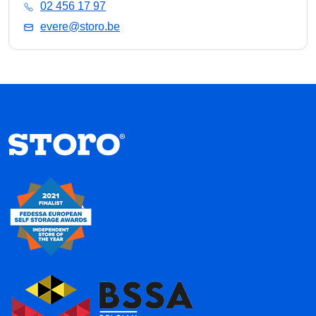
02 456 17 97
evere@storo.be