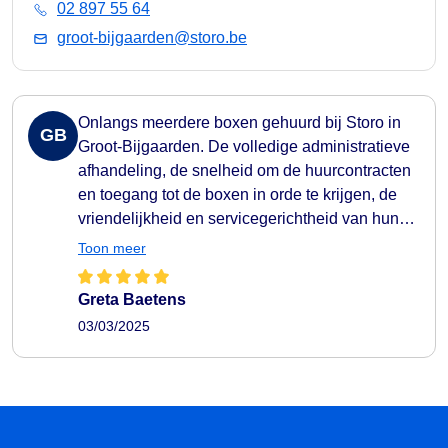
02 897 55 64
groot-bijgaarden@storo.be
Onlangs meerdere boxen gehuurd bij Storo in
GB
Groot-Bijgaarden. De volledige administratieve
afhandeling, de snelheid om de huurcontracten
en toegang tot de boxen in orde te krijgen, de
vriendelijkheid en servicegerichtheid van hun
personeel... top! Bovendien zijn de boxen zeer
Toon meer
gemakkelijk toegankelijk via een app op de
telefoon en de contactpersonen waren steeds
Greta Baetens
telefonisch bereikbaar en zeer behulpzaam om
03/03/2025
ons wegwijs te maken.