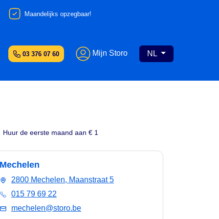
Maandelijks opzegbaar!
Mijn Storo
NL
03 376 07 60
Huur de eerste maand aan € 1
Mechelen
2800 Mechelen, Maanstraat 5
015 79 69 22
mechelen@storo.be