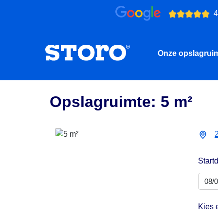
4
Onze opslagrui
Opslagruimte: 5 m²
Start
Kies 