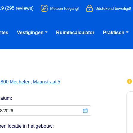
.9 (295 reviews)
Meteen toegang!
Uitstekend beveiligd!
mtes
Vestigingen
Ruimtecalculator
Praktisch
2800 Mechelen, Maanstraat 5
datum:
een locatie in het gebouw: