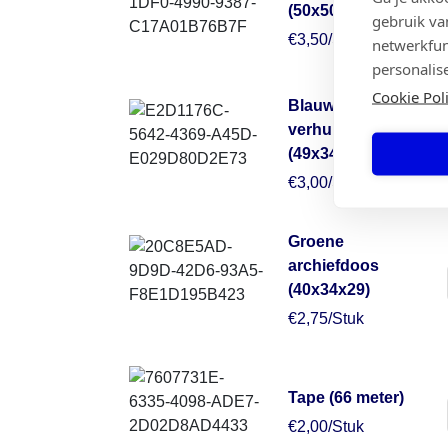
(50x50x30)
gebruik va
€3,50/Stuk
netwerkfun
personalis
Cookie Pol
Blauwe
verhuisdoos
(49x34x38)
€3,00/Stuk
Groene
archiefdoos
(40x34x29)
€2,75/Stuk
Tape (66 meter)
€2,00/Stuk