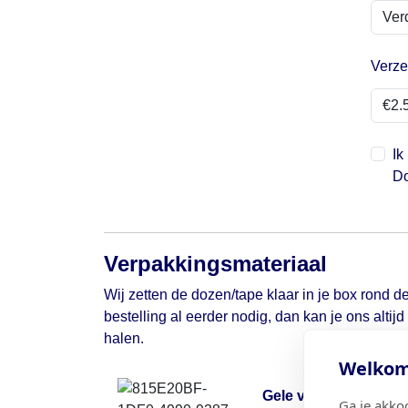
Verze
Ik
Do
Verpakkingsmateriaal
Wij zetten de dozen/tape klaar in je box rond de
bestelling al eerder nodig, dan kan je ons altij
halen.
Welkom 
Gele verhuisdoos
Ga je akko