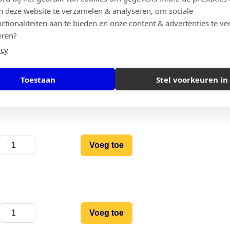
Voeg toe
n deze website te verzamelen & analyseren, om sociale
ctionaliteiten aan te bieden en onze content & advertenties te ve
eren?
icy
Voeg toe
Toestaan
Stel voorkeuren in
Voeg toe
Voeg toe