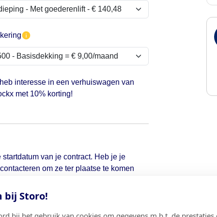
kering
 heb interesse in een verhuiswagen van
ckx met 10% korting!
 startdatum van je contract. Heb je je
d contacteren om ze ter plaatse te komen
bij Storo!
ord bij het gebruik van cookies om gegevens m.b.t. de prestaties 