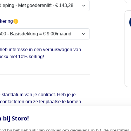
kering
 heb interesse in een verhuiswagen van
ckx met 10% korting!
 startdatum van je contract. Heb je je
d contacteren om ze ter plaatse te komen
bij Storo!
ord bij het gebruik van cookies om gegevens m.b.t. de prestaties 