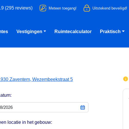
.9 (295 reviews)
Meteen toegang!
Uitstekend beveiligd!
mtes
Vestigingen
Ruimtecalculator
Praktisch
1930 Zaventem, Wezembeekstraat 5
datum:
een locatie in het gebouw: