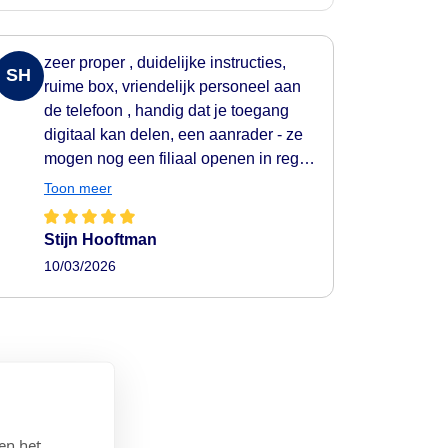
zeer proper , duidelijke instructies,
SH
ruime box, vriendelijk personeel aan
de telefoon , handig dat je toegang
digitaal kan delen, een aanrader - ze
mogen nog een filiaal openen in regio
Bornem-Puurs ;-) Enige minpuntje, na
Toon meer
17u bel je via call-center - 10 minuten
voor er iemand opnam, maar wel zeer
Stijn Hooftman
behulpzaam
10/03/2026
en het