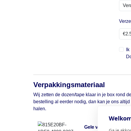
Verze
Ik
Do
Verpakkingsmateriaal
Wij zetten de dozen/tape klaar in je box rond de
bestelling al eerder nodig, dan kan je ons altij
halen.
Welkom 
Gele verhuisdoos
Ga je akko