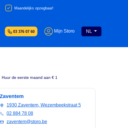
Maandelijks opzegbaar!
Mijn Storo
NL
03 376 07 60
Huur de eerste maand aan € 1
Zaventem
1930 Zaventem, Wezembeekstraat 5
02 884 78 08
zaventem@storo.be