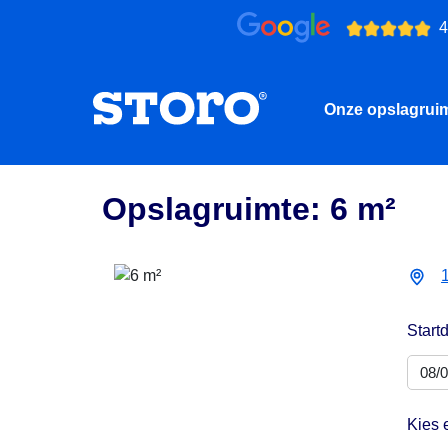
4
Onze opslagrui
Opslagruimte: 6 m²
Start
Kies 