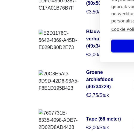
(50x50x30)
gebruik va
€3,50/Stuk
netwerkfun
personalis
Cookie Pol
Blauwe
verhuisdoos
(49x34x38)
€3,00/Stuk
Groene
archiefdoos
(40x34x29)
€2,75/Stuk
Tape (66 meter)
€2,00/Stuk