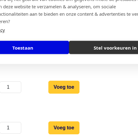
Voeg toe
n deze website te verzamelen & analyseren, om sociale
ctionaliteiten aan te bieden en onze content & advertenties te ve
eren?
icy
Voeg toe
Toestaan
Stel voorkeuren in
Voeg toe
Voeg toe