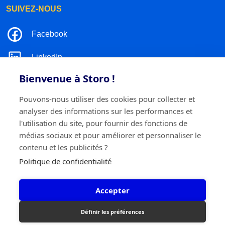
SUIVEZ-NOUS
Facebook
LinkedIn
Bienvenue à Storo !
Instagram
Pouvons-nous utiliser des cookies pour collecter et
TikTok
analyser des informations sur les performances et
l'utilisation du site, pour fournir des fonctions de
médias sociaux et pour améliorer et personnaliser le
contenu et les publicités ?
©2026 Storo
Politique de confidentialité
Politique de confidentialité
Termes et conditions
Cookie policy
Accepter
Storo BV
Ringlaan 17/E - 2960 Brecht
0717.595.310
Définir les préférences