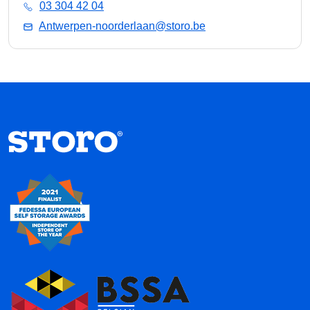
03 304 42 04
Antwerpen-noorderlaan@storo.be