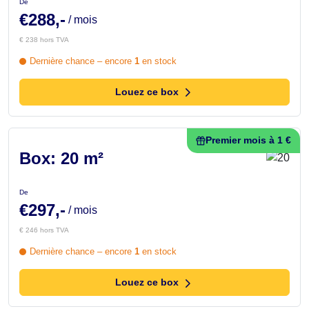
De
€288,-
/ mois
€ 238 hors TVA
Dernière chance – encore
1
en stock
Louez ce box
Premier mois à 1 €
Box: 20 m²
De
€297,-
/ mois
€ 246 hors TVA
Dernière chance – encore
1
en stock
Louez ce box