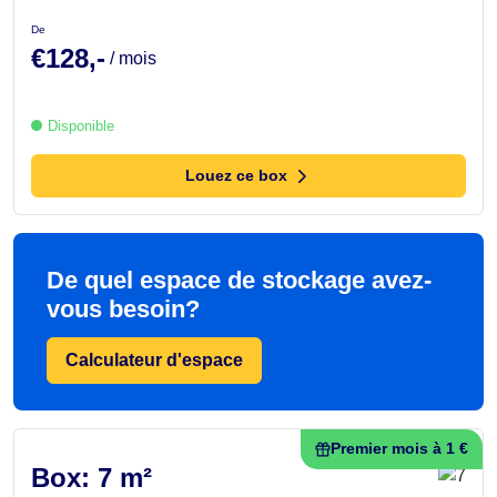
De
€128,-
/ mois
Disponible
Louez ce box
De quel espace de stockage avez-
vous besoin?
Calculateur d'espace
Premier mois à 1 €
Box: 7 m²