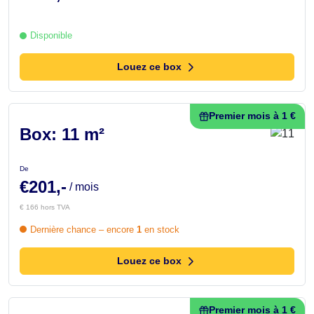
Disponible
Louez ce box
Premier mois à 1 €
Box: 11 m²
De
€201,-
/ mois
€ 166 hors TVA
Dernière chance – encore
1
en stock
Louez ce box
Premier mois à 1 €