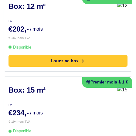
Box: 12 m²
De
€202,-
/ mois
€ 167 hors TVA
Disponible
Louez ce box
Premier mois à 1 €
Box: 15 m²
De
€234,-
/ mois
€ 194 hors TVA
Disponible