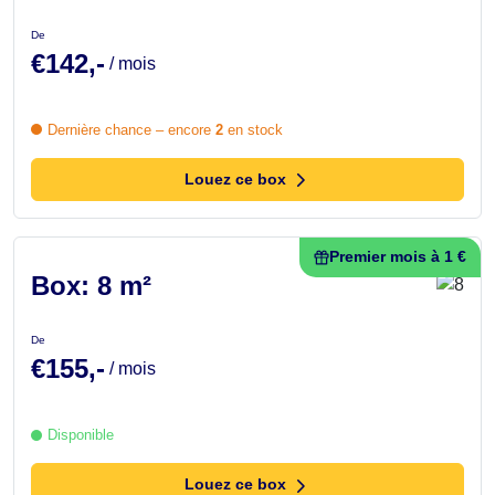
De
€142,-
/ mois
Dernière chance – encore
2
en stock
Louez ce box
Premier mois à 1 €
Box: 8 m²
De
€155,-
/ mois
Disponible
Louez ce box