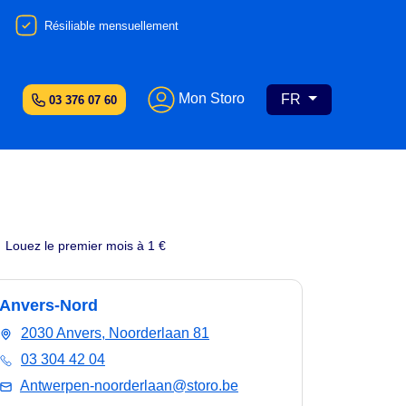
Résiliable mensuellement
Mon Storo
FR
03 376 07 60
Louez le premier mois à 1 €
Anvers-Nord
2030 Anvers, Noorderlaan 81
03 304 42 04
Antwerpen-noorderlaan@storo.be