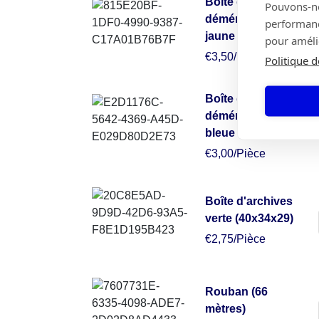
Boîte de
Pouvons-nou
déménagement
performance
jaune (50x50x30)
pour amélio
€3,50/Pièce
Politique d
Boîte de
déménagement
bleue (49x34x38)
€3,00/Pièce
Boîte d'archives
verte (40x34x29)
€2,75/Pièce
Rouban (66
mètres)