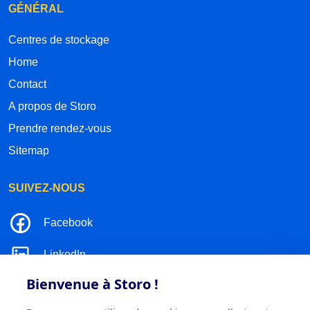
GÉNÉRAL
Centres de stockage
Home
Contact
A propos de Storo
Prendre rendez-vous
Sitemap
SUIVEZ-NOUS
Facebook
LinkedIn
Bienvenue à Storo !
Instagram