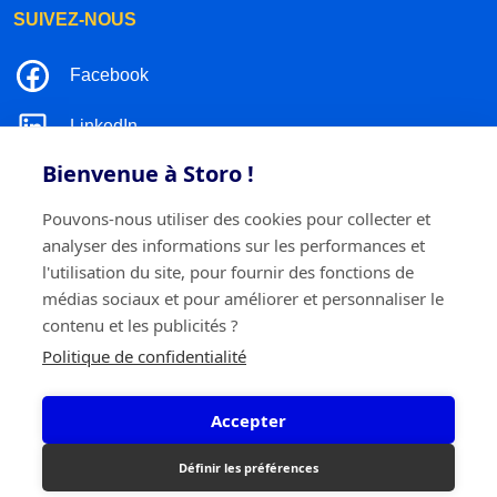
SUIVEZ-NOUS
Facebook
LinkedIn
Bienvenue à Storo !
Instagram
Pouvons-nous utiliser des cookies pour collecter et
TikTok
analyser des informations sur les performances et
l'utilisation du site, pour fournir des fonctions de
médias sociaux et pour améliorer et personnaliser le
contenu et les publicités ?
©2026 Storo
Politique de confidentialité
Politique de confidentialité
Termes et conditions
Cookie policy
Accepter
Storo BV
Ringlaan 17/E - 2960 Brecht
0717.595.310
Définir les préférences