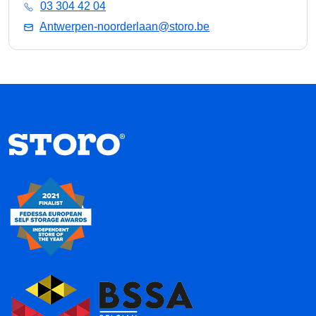
03 304 42 04
Antwerpen-noorderlaan@storo.be