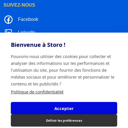
SUIVEZ-NOUS
Facebook
LinkedIn
Bienvenue à Storo !
Instagram
Pouvons-nous utiliser des cookies pour collecter et
TikTok
analyser des informations sur les performances et
l'utilisation du site, pour fournir des fonctions de
médias sociaux et pour améliorer et personnaliser le
contenu et les publicités ?
©2026 Storo
Politique de confidentialité
Politique de confidentialité
Termes et conditions
Cookie policy
Accepter
Storo BV
Ringlaan 17/E - 2960 Brecht
0717.595.310
Définir les préférences