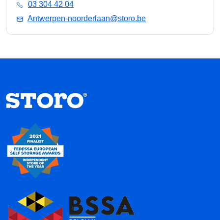
03 304 42 04
Antwerpen-noorderlaan@storo.be