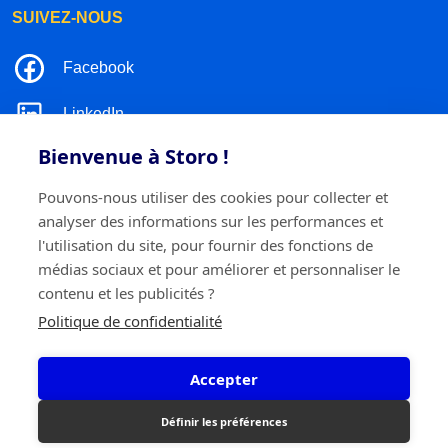
SUIVEZ-NOUS
Facebook
LinkedIn
Bienvenue à Storo !
Instagram
Pouvons-nous utiliser des cookies pour collecter et
TikTok
analyser des informations sur les performances et
l'utilisation du site, pour fournir des fonctions de
médias sociaux et pour améliorer et personnaliser le
contenu et les publicités ?
©2026 Storo
Politique de confidentialité
Politique de confidentialité
Termes et conditions
Cookie policy
Accepter
Storo BV
Ringlaan 17/E - 2960 Brecht
0717.595.310
Définir les préférences