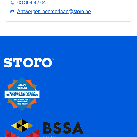
03 304 42 04
Antwerpen-noorderlaan@storo.be