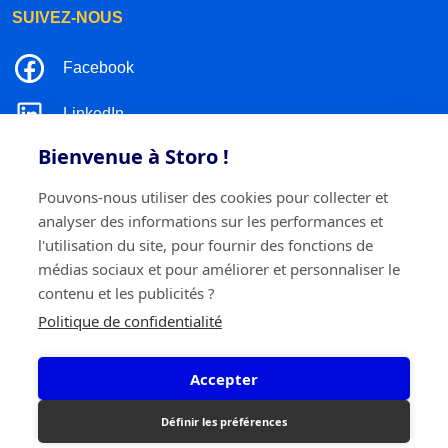
SUIVEZ-NOUS
Facebook
LinkedIn
Bienvenue à Storo !
Instagram
Pouvons-nous utiliser des cookies pour collecter et
TikTok
analyser des informations sur les performances et
l'utilisation du site, pour fournir des fonctions de
médias sociaux et pour améliorer et personnaliser le
contenu et les publicités ?
©2026 Storo
Politique de confidentialité
Politique de confidentialité
Termes et conditions
Cookie policy
Accepter
Storo BV
Ringlaan 17/E - 2960 Brecht
0717.595.310
Définir les préférences