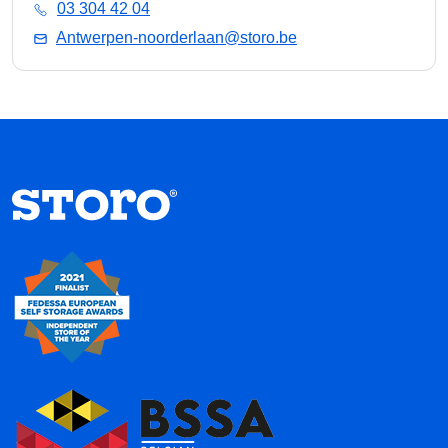
03 304 42 04
Antwerpen-noorderlaan@storo.be