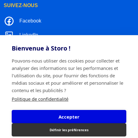
SUIVEZ-NOUS
Facebook
LinkedIn
Bienvenue à Storo !
Instagram
Pouvons-nous utiliser des cookies pour collecter et
TikTok
analyser des informations sur les performances et
l'utilisation du site, pour fournir des fonctions de
médias sociaux et pour améliorer et personnaliser le
contenu et les publicités ?
©2026 Storo
Politique de confidentialité
Politique de confidentialité
Termes et conditions
Cookie policy
Accepter
Storo BV
Ringlaan 17/E - 2960 Brecht
0717.595.310
Définir les préférences