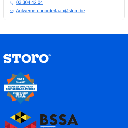
03 304 42 04
Antwerpen-noorderlaan@storo.be