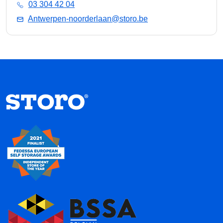
03 304 42 04
Antwerpen-noorderlaan@storo.be