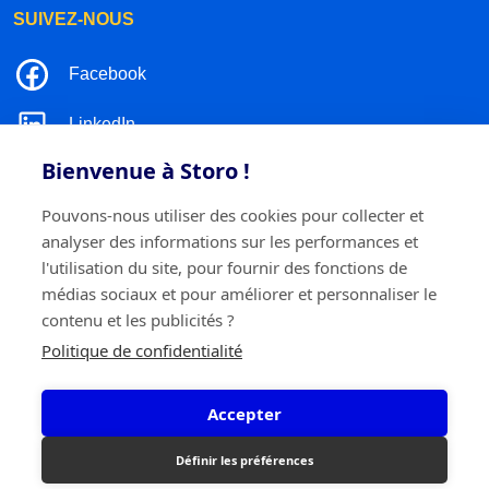
SUIVEZ-NOUS
Facebook
LinkedIn
Bienvenue à Storo !
Instagram
Pouvons-nous utiliser des cookies pour collecter et
TikTok
analyser des informations sur les performances et
l'utilisation du site, pour fournir des fonctions de
médias sociaux et pour améliorer et personnaliser le
contenu et les publicités ?
©2026 Storo
Politique de confidentialité
Politique de confidentialité
Termes et conditions
Cookie policy
Accepter
Storo BV
Ringlaan 17/E - 2960 Brecht
0717.595.310
Définir les préférences