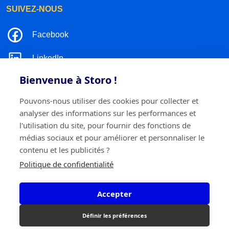
SUIVEZ-NOUS
Facebook
LinkedIn
Bienvenue à Storo !
Instagram
Pouvons-nous utiliser des cookies pour collecter et
TikTok
analyser des informations sur les performances et
l'utilisation du site, pour fournir des fonctions de
médias sociaux et pour améliorer et personnaliser le
contenu et les publicités ?
©2026 Storo
Politique de confidentialité
Politique de confidentialité
Termes et conditions
Cookie policy
Accepter
Storo BV
Ringlaan 17/E - 2960 Brecht
0717.595.310
Définir les préférences