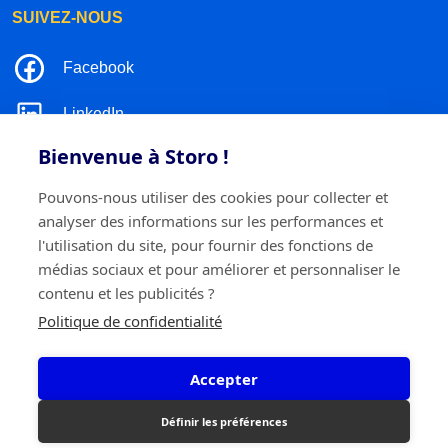
SUIVEZ-NOUS
Facebook
LinkedIn
Bienvenue à Storo !
Instagram
Pouvons-nous utiliser des cookies pour collecter et
TikTok
analyser des informations sur les performances et
l'utilisation du site, pour fournir des fonctions de
médias sociaux et pour améliorer et personnaliser le
contenu et les publicités ?
©2026 Storo
Politique de confidentialité
Politique de confidentialité
Termes et conditions
Cookie policy
Accepter
Storo BV
Ringlaan 17/E - 2960 Brecht
0717.595.310
Définir les préférences