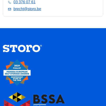
03 376 07 61
brecht@storo.be