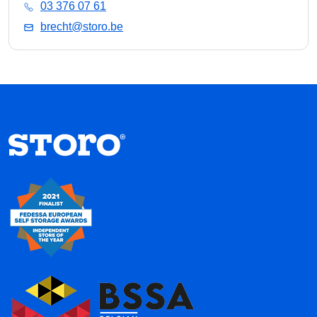
03 376 07 61
brecht@storo.be