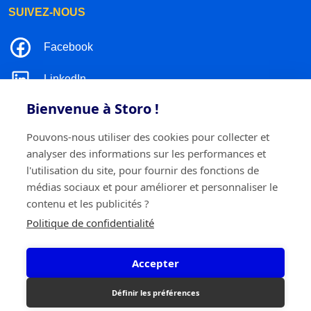
SUIVEZ-NOUS
Facebook
LinkedIn
Bienvenue à Storo !
Instagram
Pouvons-nous utiliser des cookies pour collecter et
TikTok
analyser des informations sur les performances et
l'utilisation du site, pour fournir des fonctions de
médias sociaux et pour améliorer et personnaliser le
contenu et les publicités ?
©2026 Storo
Politique de confidentialité
Politique de confidentialité
Termes et conditions
Cookie policy
Accepter
Storo BV
Ringlaan 17/E - 2960 Brecht
0717.595.310
Définir les préférences