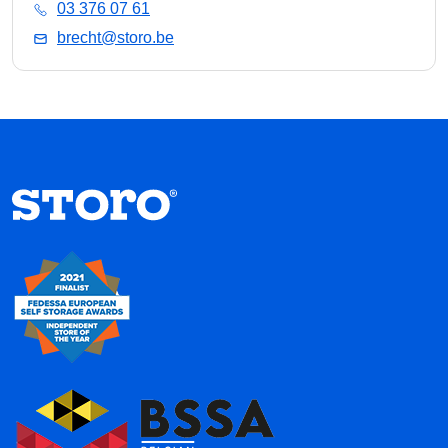
03 376 07 61
brecht@storo.be