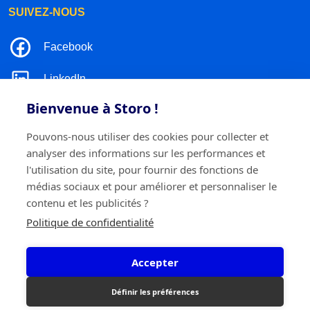
SUIVEZ-NOUS
Facebook
LinkedIn
Bienvenue à Storo !
Instagram
Pouvons-nous utiliser des cookies pour collecter et
TikTok
analyser des informations sur les performances et
l'utilisation du site, pour fournir des fonctions de
médias sociaux et pour améliorer et personnaliser le
contenu et les publicités ?
©2026 Storo
Politique de confidentialité
Politique de confidentialité
Termes et conditions
Cookie policy
Accepter
Storo BV
Ringlaan 17/E - 2960 Brecht
0717.595.310
Définir les préférences