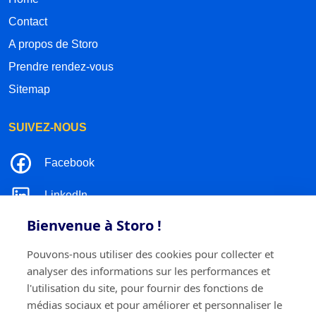
Contact
A propos de Storo
Prendre rendez-vous
Sitemap
SUIVEZ-NOUS
Facebook
LinkedIn
Bienvenue à Storo !
Instagram
Pouvons-nous utiliser des cookies pour collecter et
TikTok
analyser des informations sur les performances et
l'utilisation du site, pour fournir des fonctions de
médias sociaux et pour améliorer et personnaliser le