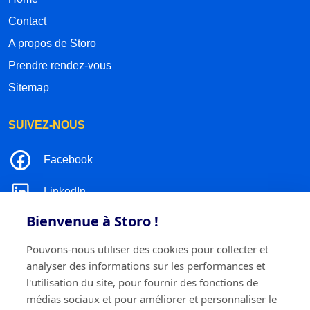
Contact
A propos de Storo
Prendre rendez-vous
Sitemap
SUIVEZ-NOUS
Facebook
LinkedIn
Bienvenue à Storo !
Instagram
Pouvons-nous utiliser des cookies pour collecter et
TikTok
analyser des informations sur les performances et
l'utilisation du site, pour fournir des fonctions de
médias sociaux et pour améliorer et personnaliser le