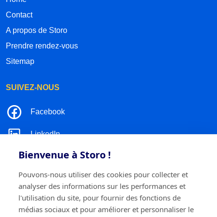
Contact
A propos de Storo
Prendre rendez-vous
Sitemap
SUIVEZ-NOUS
Facebook
LinkedIn
Bienvenue à Storo !
Instagram
Pouvons-nous utiliser des cookies pour collecter et
TikTok
analyser des informations sur les performances et
l'utilisation du site, pour fournir des fonctions de
médias sociaux et pour améliorer et personnaliser le