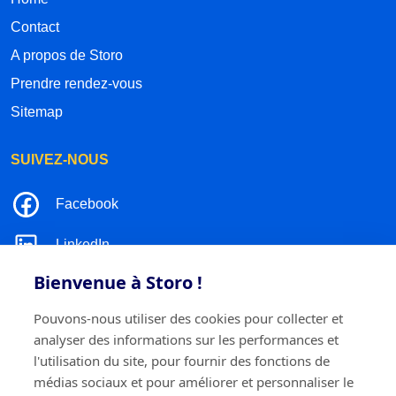
Contact
A propos de Storo
Prendre rendez-vous
Sitemap
SUIVEZ-NOUS
Facebook
LinkedIn
Bienvenue à Storo !
Instagram
Pouvons-nous utiliser des cookies pour collecter et
TikTok
analyser des informations sur les performances et
l'utilisation du site, pour fournir des fonctions de
médias sociaux et pour améliorer et personnaliser le