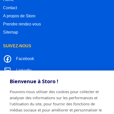
Contact
A propos de Storo
Prendre rendez-vous
Sitemap
SUIVEZ-NOUS
Facebook
LinkedIn
Bienvenue à Storo !
Instagram
Pouvons-nous utiliser des cookies pour collecter et
TikTok
analyser des informations sur les performances et
l'utilisation du site, pour fournir des fonctions de
médias sociaux et pour améliorer et personnaliser le