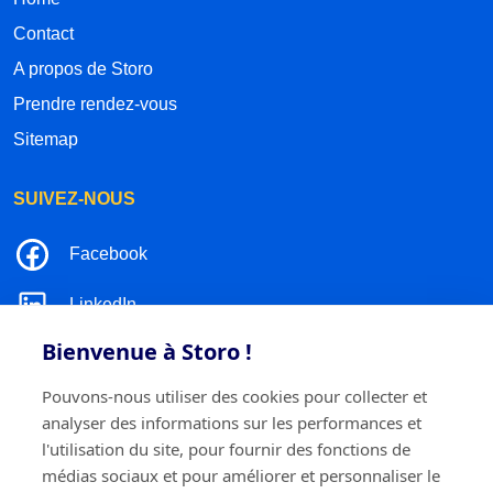
Contact
A propos de Storo
Prendre rendez-vous
Sitemap
SUIVEZ-NOUS
Facebook
LinkedIn
Bienvenue à Storo !
Instagram
Pouvons-nous utiliser des cookies pour collecter et
TikTok
analyser des informations sur les performances et
l'utilisation du site, pour fournir des fonctions de
médias sociaux et pour améliorer et personnaliser le