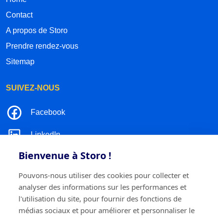
Contact
A propos de Storo
Prendre rendez-vous
Sitemap
SUIVEZ-NOUS
Facebook
LinkedIn
Bienvenue à Storo !
Instagram
Pouvons-nous utiliser des cookies pour collecter et
TikTok
analyser des informations sur les performances et
l'utilisation du site, pour fournir des fonctions de
médias sociaux et pour améliorer et personnaliser le