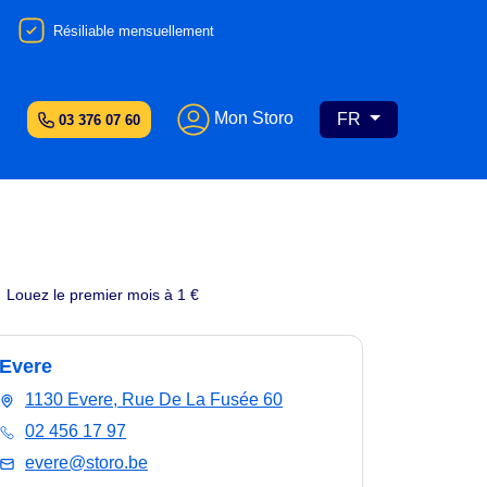
Résiliable mensuellement
Mon Storo
FR
03 376 07 60
Louez le premier mois à 1 €
Evere
1130 Evere, Rue De La Fusée 60
02 456 17 97
evere@storo.be