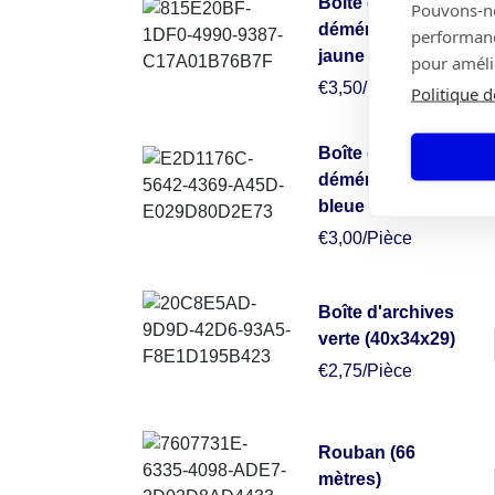
Boîte de
Pouvons-nou
déménagement
performance
jaune (50x50x30)
pour amélio
€3,50/Pièce
Politique d
Boîte de
déménagement
bleue (49x34x38)
€3,00/Pièce
Boîte d'archives
verte (40x34x29)
€2,75/Pièce
Rouban (66
mètres)