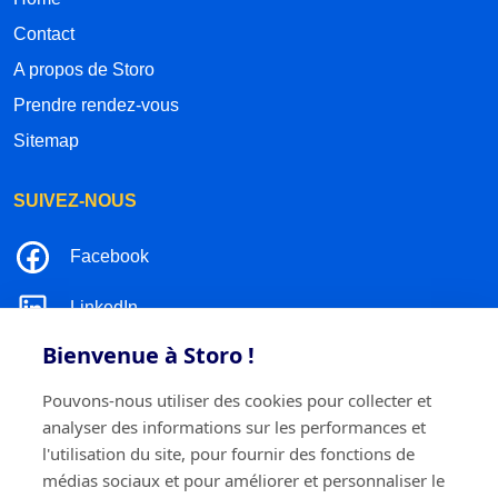
Contact
A propos de Storo
Prendre rendez-vous
Sitemap
SUIVEZ-NOUS
Facebook
LinkedIn
Bienvenue à Storo !
Instagram
Pouvons-nous utiliser des cookies pour collecter et
TikTok
analyser des informations sur les performances et
l'utilisation du site, pour fournir des fonctions de
médias sociaux et pour améliorer et personnaliser le