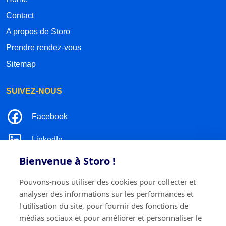
Contact
A propos de Storo
Prendre rendez-vous
Sitemap
SUIVEZ-NOUS
Facebook
LinkedIn
Bienvenue à Storo !
Instagram
Pouvons-nous utiliser des cookies pour collecter et
TikTok
analyser des informations sur les performances et
l'utilisation du site, pour fournir des fonctions de
médias sociaux et pour améliorer et personnaliser le