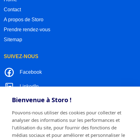
Contact
A propos de Storo
Prendre rendez-vous
Sitemap
SUIVEZ-NOUS
Facebook
LinkedIn
Bienvenue à Storo !
Instagram
Pouvons-nous utiliser des cookies pour collecter et
TikTok
analyser des informations sur les performances et
l'utilisation du site, pour fournir des fonctions de
médias sociaux et pour améliorer et personnaliser le