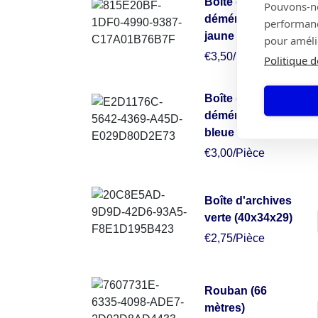
Boîte de
Pouvons-nou
déménagement
performance
jaune (50x50x30)
pour amélio
€3,50/Pièce
Politique d
Boîte de
déménagement
bleue (49x34x38)
€3,00/Pièce
Boîte d'archives
verte (40x34x29)
€2,75/Pièce
Rouban (66
mètres)