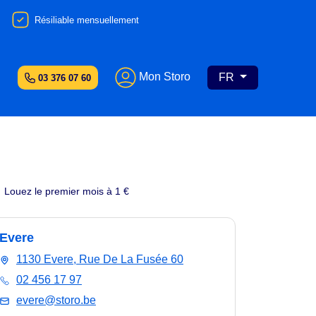
Résiliable mensuellement
Mon Storo
FR
03 376 07 60
Louez le premier mois à 1 €
Evere
1130 Evere, Rue De La Fusée 60
02 456 17 97
evere@storo.be