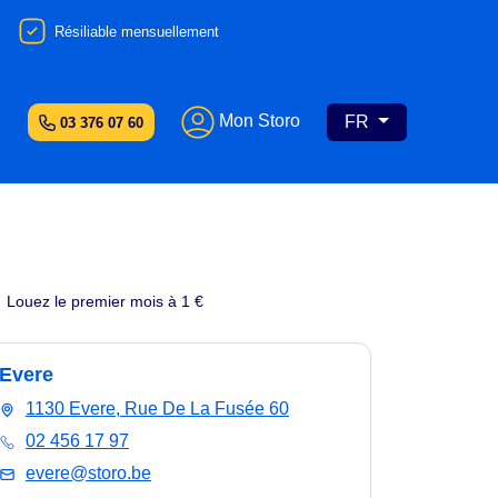
Résiliable mensuellement
Mon Storo
FR
03 376 07 60
Louez le premier mois à 1 €
Evere
1130 Evere, Rue De La Fusée 60
02 456 17 97
evere@storo.be