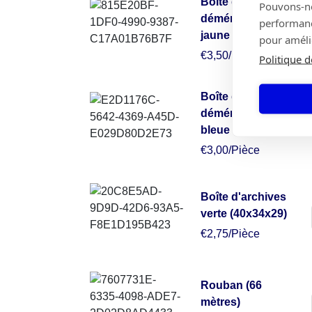
Boîte de
Pouvons-nou
déménagement
performance
jaune (50x50x30)
pour amélio
€3,50/Pièce
Politique d
Boîte de
déménagement
bleue (49x34x38)
€3,00/Pièce
Boîte d'archives
verte (40x34x29)
€2,75/Pièce
Rouban (66
mètres)