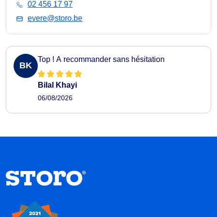
02 456 17 97
evere@storo.be
Top ! A recommander sans hésitation
BK
Bilal Khayi
06/08/2026