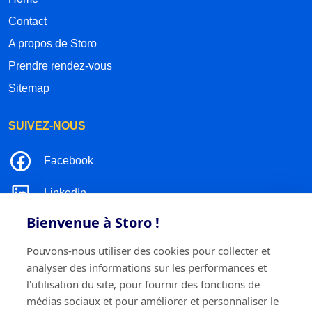
Contact
A propos de Storo
Prendre rendez-vous
Sitemap
SUIVEZ-NOUS
Facebook
LinkedIn
Bienvenue à Storo !
Instagram
Pouvons-nous utiliser des cookies pour collecter et
TikTok
analyser des informations sur les performances et
l'utilisation du site, pour fournir des fonctions de
médias sociaux et pour améliorer et personnaliser le