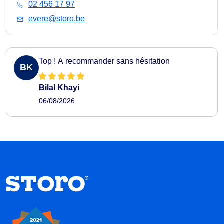
02 456 17 97
evere@storo.be
Top ! A recommander sans hésitation
BK
Bilal Khayi
06/08/2026