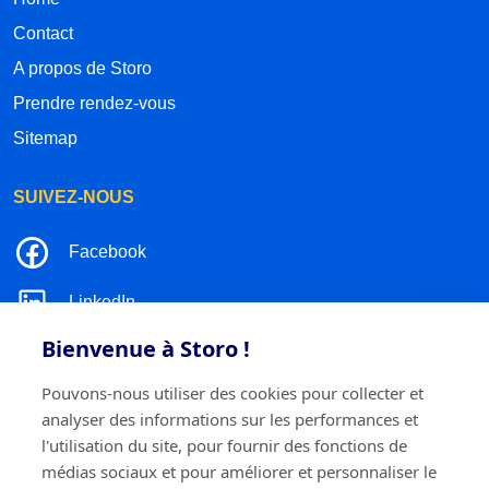
Contact
A propos de Storo
Prendre rendez-vous
Sitemap
SUIVEZ-NOUS
Facebook
LinkedIn
Bienvenue à Storo !
Instagram
Pouvons-nous utiliser des cookies pour collecter et
TikTok
analyser des informations sur les performances et
l'utilisation du site, pour fournir des fonctions de
médias sociaux et pour améliorer et personnaliser le