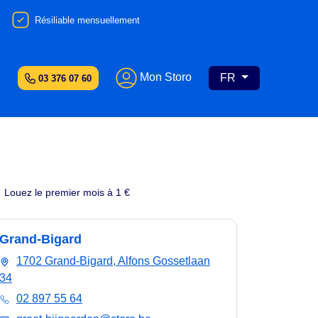
Résiliable mensuellement
Mon Storo
FR
03 376 07 60
Louez le premier mois à 1 €
Grand-Bigard
1702 Grand-Bigard, Alfons Gossetlaan
34
02 897 55 64