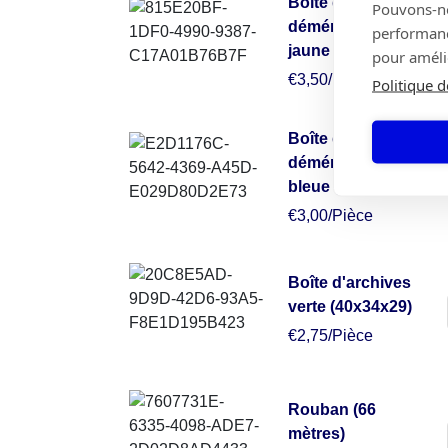
Boîte de
Pouvons-nou
déménagement
performance
jaune (50x50x30)
pour amélio
€3,50/Pièce
Politique d
Boîte de
déménagement
bleue (49x34x38)
€3,00/Pièce
Boîte d'archives
verte (40x34x29)
€2,75/Pièce
Rouban (66
mètres)