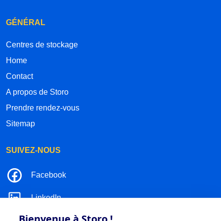
GÉNÉRAL
Centres de stockage
Home
Contact
A propos de Storo
Prendre rendez-vous
Sitemap
SUIVEZ-NOUS
Facebook
LinkedIn
Bienvenue à Storo !
Instagram