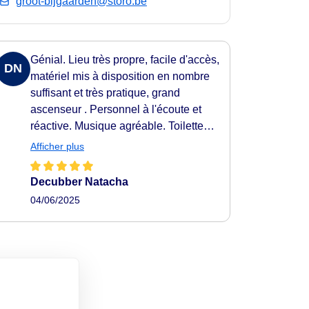
groot-bijgaarden@storo.be
Génial. Lieu très propre, facile d'accès,
DN
matériel mis à disposition en nombre
suffisant et très pratique, grand
ascenseur . Personnel à l'écoute et
réactive. Musique agréable. Toilettes
propres. Je le recommande vivement.
Afficher plus
Decubber Natacha
04/06/2025