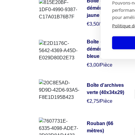
Boîte de
Pouvons-nou
déménagement
performance
jaune (50x50x30)
pour amélio
€3,50/Pièce
Politique d
Boîte de
déménagement
bleue (49x34x38)
€3,00/Pièce
Boîte d'archives
verte (40x34x29)
€2,75/Pièce
Rouban (66
mètres)