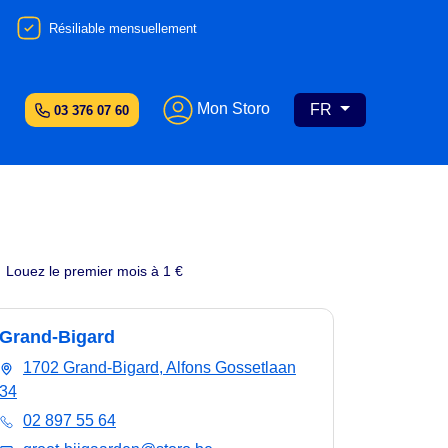
Résiliable mensuellement
Mon Storo
FR
03 376 07 60
Louez le premier mois à 1 €
Grand-Bigard
1702 Grand-Bigard, Alfons Gossetlaan
34
02 897 55 64