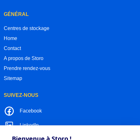
GÉNÉRAL
Centres de stockage
Home
Contact
A propos de Storo
Prendre rendez-vous
Sitemap
SUIVEZ-NOUS
Facebook
LinkedIn
Bienvenue à Storo !
Instagram