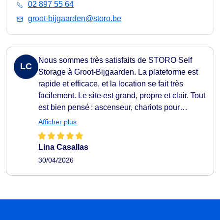
02 897 55 64
groot-bijgaarden@storo.be
Nous sommes très satisfaits de STORO Self
LC
Storage à Groot‑Bijgaarden. La plateforme est
rapide et efficace, et la location se fait très
facilement. Le site est grand, propre et clair. Tout
est bien pensé : ascenseur, chariots pour
faciliter le transport, et même de la musique
Afficher plus
dans les couloirs. Une expérience fluide et
pratique du début à la fin. Nous recommandons
Lina Casallas
sans hésiter.
30/04/2026