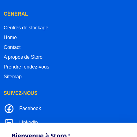
GÉNÉRAL
Centres de stockage
Home
Contact
A propos de Storo
Prendre rendez-vous
Sitemap
SUIVEZ-NOUS
Facebook
LinkedIn
Bienvenue à Storo !
Instagram