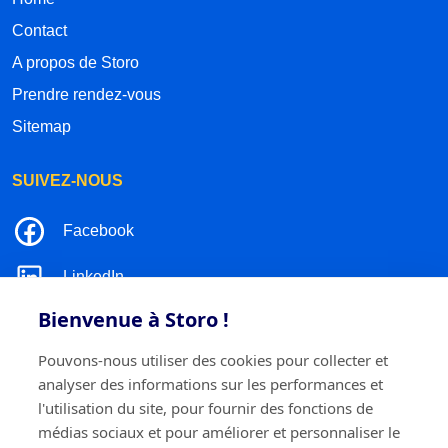
Contact
A propos de Storo
Prendre rendez-vous
Sitemap
SUIVEZ-NOUS
Facebook
LinkedIn
Bienvenue à Storo !
Instagram
Pouvons-nous utiliser des cookies pour collecter et
TikTok
analyser des informations sur les performances et
l'utilisation du site, pour fournir des fonctions de
médias sociaux et pour améliorer et personnaliser le