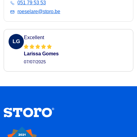
051 79 53 53
roeselare@storo.be
Excellent
LG
Larissa Gomes
07/07/2025