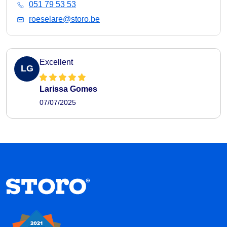
051 79 53 53
roeselare@storo.be
Excellent
LG
Larissa Gomes
07/07/2025