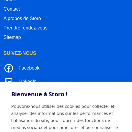
Contact
A propos de Storo
Prendre rendez-vous
Sitemap
SUIVEZ-NOUS
Facebook
LinkedIn
Bienvenue à Storo !
Instagram
Pouvons-nous utiliser des cookies pour collecter et
TikTok
analyser des informations sur les performances et
l'utilisation du site, pour fournir des fonctions de
médias sociaux et pour améliorer et personnaliser le