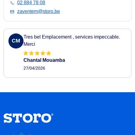
02 884 78 08
zaventem@storo.be
Tres bel Emplacement , services impeccable.
CM
Merci
Chantal Mouamba
27/04/2026