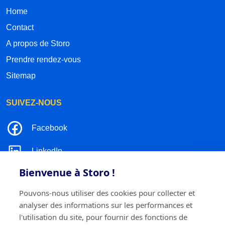
Home
Contact
A propos de Storo
Prendre rendez-vous
Sitemap
SUIVEZ-NOUS
Facebook
LinkedIn
Bienvenue à Storo !
Instagram
Pouvons-nous utiliser des cookies pour collecter et
TikTok
analyser des informations sur les performances et
l'utilisation du site, pour fournir des fonctions de