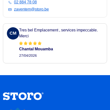
02 884 78 08
zaventem@storo.be
Tres bel Emplacement , services impeccable.
CM
Merci
Chantal Mouamba
27/04/2026