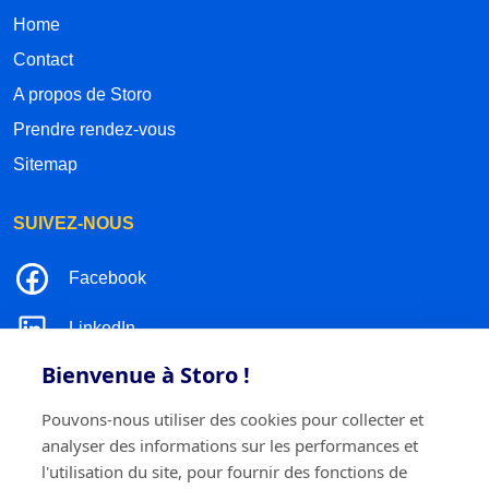
Home
Contact
A propos de Storo
Prendre rendez-vous
Sitemap
SUIVEZ-NOUS
Facebook
LinkedIn
Bienvenue à Storo !
Instagram
Pouvons-nous utiliser des cookies pour collecter et
TikTok
analyser des informations sur les performances et
l'utilisation du site, pour fournir des fonctions de