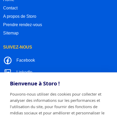
Contact
A propos de Storo
Prendre rendez-vous
Sitemap
SUIVEZ-NOUS
Facebook
LinkedIn
Bienvenue à Storo !
Instagram
Pouvons-nous utiliser des cookies pour collecter et
TikTok
analyser des informations sur les performances et
l'utilisation du site, pour fournir des fonctions de
médias sociaux et pour améliorer et personnaliser le