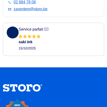
02 884 78 08
zaventem@storo.be
Service parfait 👌🏻
saki ink
15/10/2025