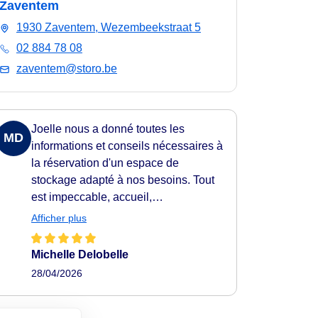
Zaventem
1930 Zaventem, Wezembeekstraat 5
02 884 78 08
zaventem@storo.be
Joelle nous a donné toutes les
MD
informations et conseils nécessaires à
la réservation d'un espace de
stockage adapté à nos besoins. Tout
est impeccable, accueil,
communication, gestion du dossier,
Afficher plus
localisation des installations Storo et
qualité des espaces, sécurité... Sans
Michelle Delobelle
conteste, Storo mérite les 5 étoiles 🌟
28/04/2026
🌟 🌟 🌟 🌟