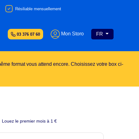
Résiliable mensuellement
Mon Storo
FR
03 376 07 60
ême format vous attend encore. Choisissez votre box ci-
Louez le premier mois à 1 €