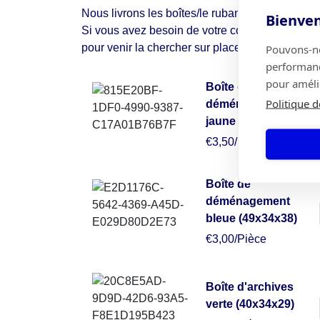
Nous livrons les boîtes/le ruban adhésif dans vo
Bienven
Si vous avez besoin de votre commande plus tô
Pouvons-nou
pour venir la chercher sur place.
performance
pour amélio
Boîte de
Politique d
déménagement
jaune (50x50x30)
€3,50/Pièce
Boîte de
déménagement
bleue (49x34x38)
€3,00/Pièce
Boîte d'archives
verte (40x34x29)