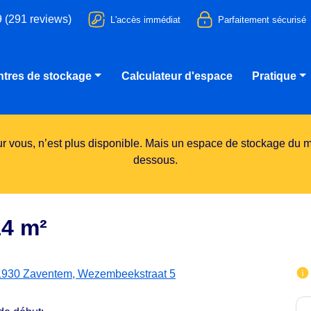
9 (291 reviews)
L'accès immédiat
Parfaitement sécurisé
tres de stockage
Calculateur d'espace
Pratique
 vous, n’est plus disponible. Mais un espace de stockage du m
dessous.
14 m²
1930 Zaventem, Wezembeekstraat 5