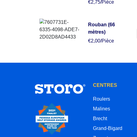
€2,75/Pièce
Rouban (66
mètres)
€2,00/Pièce
CENTRES
Roulers
Malines
Brecht
Grand-Bigard