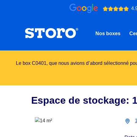
4.
Nos boxes
Cen
Le box C0401, que nous avions d’abord sélectionné pour
Espace de stockage: 