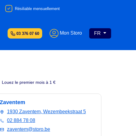
Résiliable mensuellement
Mon Storo
FR
03 376 07 60
Louez le premier mois à 1 €
Zaventem
1930 Zaventem, Wezembeekstraat 5
02 884 78 08
zaventem@storo.be