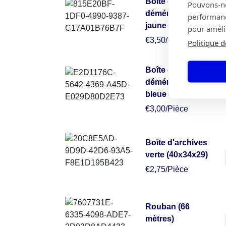
Boîte de
Pouvons-nou
déménagement
performance
jaune (50x50x30)
pour amélio
€3,50/Pièce
Politique d
Boîte de
déménagement
bleue (49x34x38)
€3,00/Pièce
Boîte d'archives
verte (40x34x29)
€2,75/Pièce
Rouban (66
mètres)