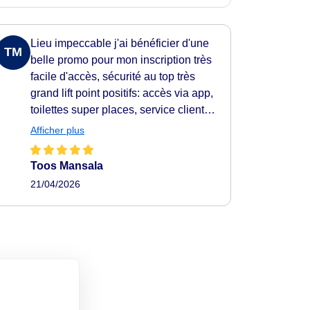
Lieu impeccable j'ai bénéficier d'une
TM
belle promo pour mon inscription très
facile d'accès, sécurité au top très
grand lift point positifs: accès via app,
toilettes super places, service client
disponible à la seconde. Je
Afficher plus
recommande à 100%
Toos Mansala
21/04/2026