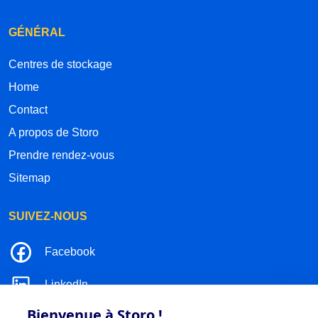
GÉNÉRAL
Centres de stockage
Home
Contact
A propos de Storo
Prendre rendez-vous
Sitemap
SUIVEZ-NOUS
Facebook
LinkedIn
Bienvenue à Storo !
Instagram