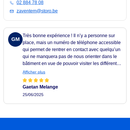
02 884 78 08
zaventem@storo.be
Très bonne expérience ! Il n’y a personne sur
GM
place, mais un numéro de téléphone accessible
qui permet de rentrer en contact avec quelqu’un
qui ne manquera pas de nous orienter dans le
bâtiment en vue de pouvoir visiter les différents
box. Ce qui m’a permis de choisir la taille
Afficher plus
idéale, et de faire la réservation via le site
Internet. On a accès à la porte d’entrée et à
Gaetan Melange
notre box via l’application ou un clavier codeur.
25/06/2025
Via l’application on a accès à notre box pour
l’ouvrir ou à son inventaire mais nous avons
aussi la possibilité de donner des accès
Provisoire à notre box. Via l’application il est
aussi possible d’ouvrir le box à distance. Tout à