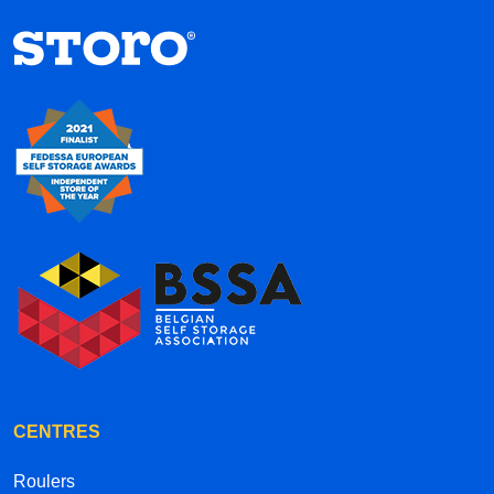
l’intérieur est propre net et est encore en cours
de finition, mais je vois l’avancement de jour en
jour. En ce qui concerne les box à proprement
parlé ils sont standards à d’autres marques, et
société de boxe, les mêmes taille, les mêmes
portes, les mêmes cloisons. Actuellement pour
avoir comparé dans le secteur de Zaventem,
leur prix et leur facilité de fonctionnement est le
plus intéressant que j’ai trouvé. Ça fait près d’un
mois que je l’utilise, et j’en suis très satisfait,
Son emplacement est plutôt idéal, pas très loin
de Wezembeek, de l’autoroute et du centre de
Zaventem
CENTRES
Roulers