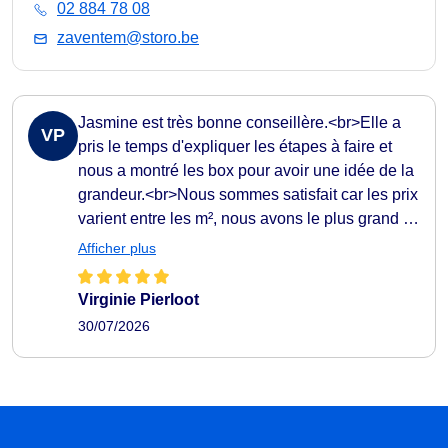
02 884 78 08
zaventem@storo.be
Jasmine est très bonne conseillère.<br>Elle a
VP
pris le temps d'expliquer les étapes à faire et
nous a montré les box pour avoir une idée de la
grandeur.<br>Nous sommes satisfait car les prix
varient entre les m², nous avons le plus grand et
moins chère que le petit que nous avons
Afficher plus
actuellement.<br>N'hésitez pas à aller sur place
pour voir et poser des questions.
Virginie Pierloot
30/07/2026