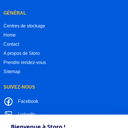
GÉNÉRAL
Centres de stockage
Home
Contact
A propos de Storo
Prendre rendez-vous
Sitemap
SUIVEZ-NOUS
Facebook
LinkedIn
Bienvenue à Storo !
Instagram