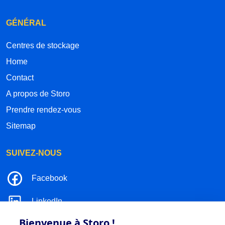
GÉNÉRAL
Centres de stockage
Home
Contact
A propos de Storo
Prendre rendez-vous
Sitemap
SUIVEZ-NOUS
Facebook
LinkedIn
Bienvenue à Storo !
Instagram