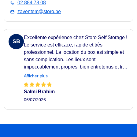
02 884 78 08
zaventem@storo.be
Excellente expérience chez Storo Self Storage !
SB
Le service est efficace, rapide et très
professionnel. La location du box est simple et
sans complication. Les lieux sont
impeccablement propres, bien entretenus et très
facilement accessibles. Tout est pensé pour
Afficher plus
rendre le stockage pratique et agréable. Je
recommande vivement !
Salmi Brahim
06/07/2026