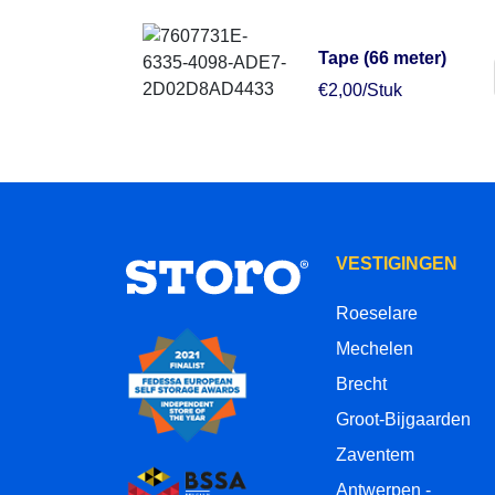
Tape (66 meter)
€2,00/Stuk
VESTIGINGEN
Roeselare
Mechelen
Brecht
Groot-Bijgaarden
Zaventem
Antwerpen -