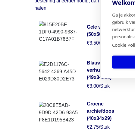
Welkom 
bestelling al eerder nodig, dan kan je ons altij
halen.
Ga je akko
gebruik va
Gele verhuisdoos
netwerkfun
(50x50x30)
personalis
€3,50/Stuk
Cookie Pol
Blauwe
verhuisdoos
(49x34x38)
€3,00/Stuk
Groene
archiefdoos
(40x34x29)
€2,75/Stuk