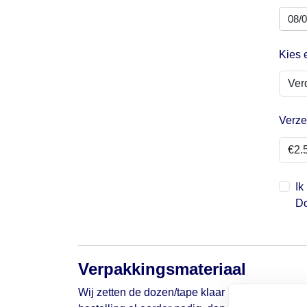
Kies 
Verze
Ik
Do
Verpakkingsmateriaal
Wij zetten de dozen/tape klaar in je box rond de