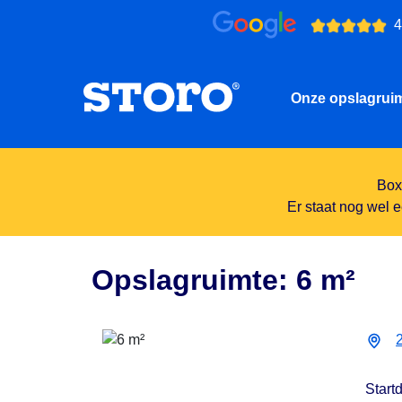
4
Onze opslagrui
Box 
Er staat nog wel e
Opslagruimte: 6 m²
Start