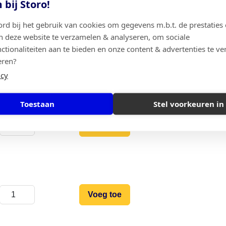
bij Storo!
d contacteren om ze ter plaatse te komen
ord bij het gebruik van cookies om gegevens m.b.t. de prestaties 
n deze website te verzamelen & analyseren, om sociale
ctionaliteiten aan te bieden en onze content & advertenties te ve
Voeg toe
eren?
icy
Toestaan
Stel voorkeuren in
Voeg toe
Voeg toe