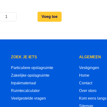
Voeg toe
ZOEK JE IETS
ALGEMEEN
Particuliere opslagruimte
Vestigingen
Zakelijke opslagruimte
Home
Inpakmateriaal
Contact
Ruimtecalculator
Over storo
Veelgestelde vragen
Kom eens langs
Sitemap