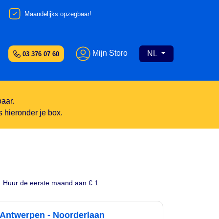
Maandelijks opzegbaar!
Mijn Storo
NL
03 376 07 60
baar.
s hieronder je box.
Huur de eerste maand aan € 1
Antwerpen - Noorderlaan